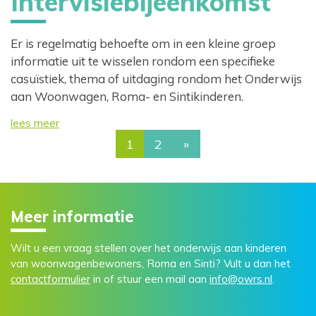
Intervisiebijeenkomst
Er is regelmatig behoefte om in een kleine groep
informatie uit te wisselen rondom een specifieke
casuïstiek, thema of uitdaging rondom het Onderwijs
aan Woonwagen, Roma- en Sintikinderen.
lees meer
1
2
»
Meer informatie
Wilt u een vraag stellen over het onderwijs aan kinderen
van woonwagenbewoners, Roma en Sinti? Vult u dan het
contactformulier
in of stuur een mail aan
info@owrs.nl
.