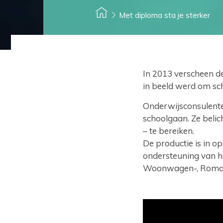
Met diploma sta je sterker
In 2013 verscheen de
in beeld werd om sc
Onderwijsconsulenten
schoolgaan. Ze beli
– te bereiken.
De productie is in o
ondersteuning van h
Woonwagen-, Roma- 