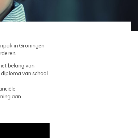
aanpak in Groningen
rderen.
het belang van
 diploma van school
anciële
uning aan