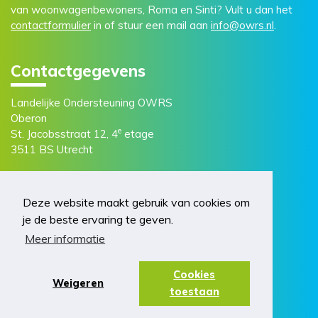
van woonwagenbewoners, Roma en Sinti? Vult u dan het
contactformulier
in of stuur een mail aan
info@owrs.nl
.
Contactgegevens
Landelijke Ondersteuning OWRS
Oberon
e
St. Jacobsstraat 12, 4
etage
3511 BS Utrecht
Deze website maakt gebruik van cookies om
je de beste ervaring te geven.
Meer informatie
© 2026 OWRS. Realisatie door
2manydots
Cookies
Weigeren
Privacyverklaring
Cookies
Disclaimer
toestaan