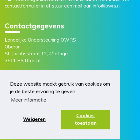
contactformulier
in of stuur een mail aan
info@owrs.nl
.
Contactgegevens
Landelijke Ondersteuning OWRS
Oberon
e
St. Jacobsstraat 12, 4
etage
3511 BS Utrecht
Deze website maakt gebruik van cookies om
je de beste ervaring te geven.
Meer informatie
© 2026 OWRS. Realisatie door
2manydots
Cookies
Weigeren
Privacyverklaring
Cookies
Disclaimer
toestaan