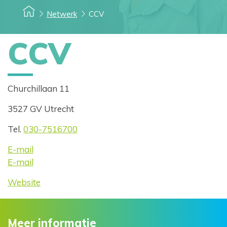
Netwerk
CCV
CCV
Churchillaan 11
3527 GV Utrecht
Tel.
030-7516700
E-mail
E-mail
Website
Meer informatie