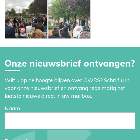
Onze nieuwsbrief ontvangen?
Wilt u op de hoogte blijven over OWRS? Schrijf u in
voor onze nieuwsbrief en ontvang regelmatig het
laatste nieuws direct in uw mailbox.
Naam